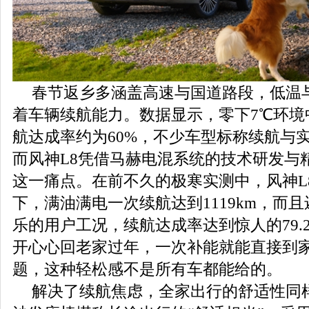
春节返乡多涵盖高速与国道路段，低温
着车辆续航能力。数据显示，零下7℃环境
航达成率约为60%，不少车型标称续航与
而风神L8凭借马赫电混系统的技术研发与
这一痛点。在前不久的极寒实测中，风神L8
下，满油满电一次续航达到1119km，而
乐的用户工况，续航达成率达到惊人的79.
开心心回老家过年，一次补能就能直接到
题，这种轻松感不是所有车都能给的。
解决了续航焦虑，全家出行的舒适性同