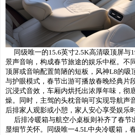
同级唯一的15.6英寸2.5K高清吸顶屏与
景声音响，构成春节旅途的娱乐中枢。不
顶屏或音响配置简陋的短板，风神L8的吸
与护眼模式，春节出游可播放春晚经典片
沉浸式音效，车厢内烘托出浓厚年味，彻
燥。同时，主驾的头枕音响可实现导航声
后排家人观影或小憩，家人安心享受娱乐
后排冷暖箱与航空小桌板则补齐了春节
显细节关怀。同级唯一4.5L中央冷暖箱，