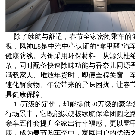
除了续航与舒适，春节全家密闭乘车的
视，风神L8是中汽中心认证的“零甲醛”汽
健康防线。内饰采用环保材料，从源头杜
放，同时配备快速除味功能与香奈儿同源
满载家人、堆放年货时，即便全程关窗，
速化解食物、年货带来的异味困扰，让春
具健康保障。
15万级的定价，却能提供30万级的豪
行场景中，它既能以硬核续航保障团圆之
豪车五件套提升全家出行幸福感，更以零
康，成为春节购车季中，家庭用户的优选